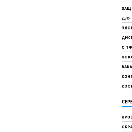
ЗАЩ
ДЛЯ
ЗДО
ДИС
О Т
ПОК
ВАК
КОН
КОО
СЕР
ПРО
ОБР