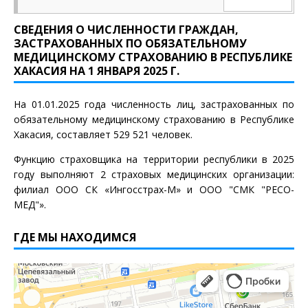
Территориальном фонде обязательного
медицинского страхования Республики Хакасия»:
Адрес: 655017, г. Абакан, ул. Пушкина, 199 «Б», а\я 169
СВЕДЕНИЯ О ЧИСЛЕННОСТИ ГРАЖДАН,
Телефон: (3902) 35-85-26
ЗАСТРАХОВАННЫХ ПО ОБЯЗАТЕЛЬНОМУ
Факс: (3902) 24-37-69
МЕДИЦИНСКОМУ СТРАХОВАНИЮ В РЕСПУБЛИКЕ
E-mail:
tfomsmail@tfomsrh.ru
ХАКАСИЯ НА 1 ЯНВАРЯ 2025 Г.
По вопросам нарушения прав граждан при получении
На 01.01.2025 года численность лиц, застрахованных по
бесплатной медицинской помощи необходимо
обязательному медицинскому страхованию в Республике
обращаться в отдел организации обязательного
Хакасия, составляет 529 521 человек.
медицинского страхования, в том числе по
бесплатному федеральному номеру «горячей линии: 8-
Функцию страховщика на территории республики в 2025
800-350-42-25.
году выполняют 2 страховых медицинских организации:
филиал ООО СК «Ингосстрах-М» и ООО "СМК "РЕСО-
На Ваши вопросы ответит:
МЕД"».
ведущий консультант мониторинга качества
медицинской помощи и защиты прав затсрахованных
ОМС Торосова Светлана Алексеевна;
ГДЕ МЫ НАХОДИМСЯ
А также в отдел правового и кадрового обеспечения
ТФОМС РХ.